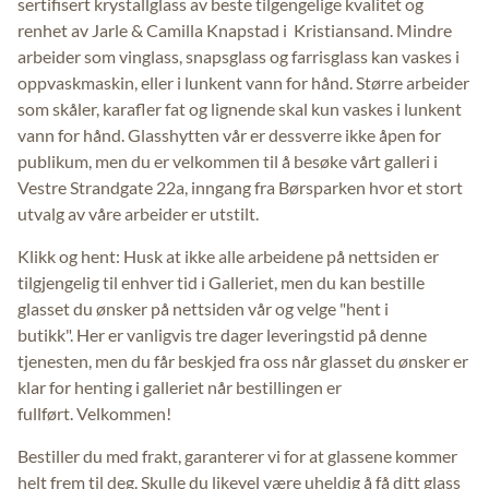
sertifisert krystallglass av beste tilgengelige kvalitet og
renhet av Jarle & Camilla Knapstad i Kristiansand. Mindre
arbeider som vinglass, snapsglass og farrisglass kan vaskes i
oppvaskmaskin, eller i lunkent vann for hånd. Større arbeider
som skåler, karafler fat og lignende skal kun vaskes i lunkent
vann for hånd. Glasshytten vår er dessverre ikke åpen for
publikum, men du er velkommen til å besøke vårt galleri i
Vestre Strandgate 22a, inngang fra Børsparken hvor et stort
utvalg av våre arbeider er utstilt.
Klikk og hent: Husk at ikke alle arbeidene på nettsiden er
tilgjengelig til enhver tid i Galleriet, men du kan bestille
glasset du ønsker på nettsiden vår og velge "hent i
butikk". Her er vanligvis tre dager leveringstid på denne
tjenesten, men du får beskjed fra oss når glasset du ønsker er
klar for henting i galleriet når bestillingen er
fullført. Velkommen!
Bestiller du med frakt, garanterer vi for at glassene kommer
helt frem til deg. Skulle du likevel være uheldig å få ditt glass