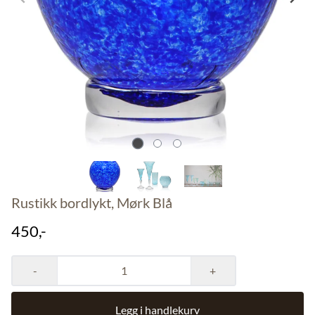
Rustikk bordlykt, Mørk Blå
450,-
-
+
Legg i handlekurv