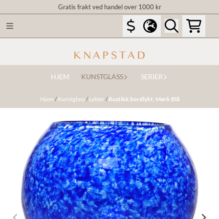
Gratis frakt ved handel over 1000 kr
Hopp til innhold
HJEM
KUNSTGLASS
SERIER
Hjem
/
Kunstglass
/
Lykter
/
Rustikk bordlykt, Mørk Blå