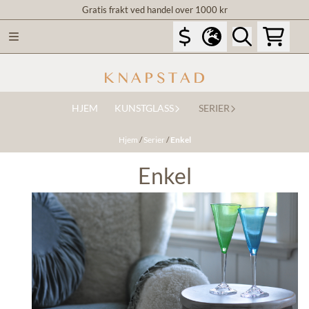
Gratis frakt ved handel over 1000 kr
Hopp til innhold
HJEM
KUNSTGLASS
SERIER
Hjem
/
Serier
/
Enkel
Enkel