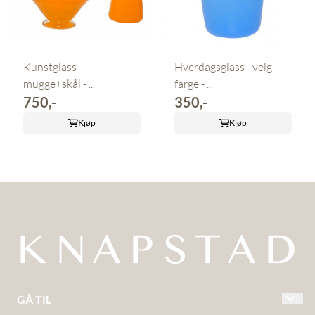
Kunstglass -
Hverdagsglass - velg
mugge+skål - ...
farge - ...
750,-
350,-
Kjøp
Kjøp
GÅ TIL