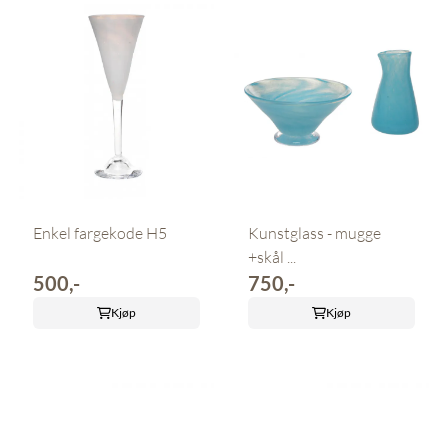
Enkel fargekode H5
Kunstglass - mugge
+skål ...
500,-
750,-
Kjøp
Kjøp