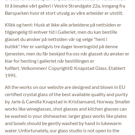
til å besøke vårt galleri i Vestre Strandgate 22a, inngang fra
Børsparken hvor et stort utvalg av våre arbeider er utstilt.
Klikk og hent: Husk at ikke alle arbeidene på nettsiden er
tilgjengelig til enhver tid i Galleriet, men du kan bestille
glasset du ønsker på nettsiden vår og velge "hent i
butikk". Her er vanligvis tre dager leveringstid på denne
tjenesten, men du får beskjed fra oss når glasset du ønsker er
klar for henting i galleriet når bestillingen er
fullført. Velkommen! Copyright© Knapstad Glass. Etablert
1995.
All the works on our website are designed and blown in EU
certified crystal glass of the best available quality and purity
by Jarle & Camilla Knapstad in Kristiansand, Norway. Smaller
works like wineglasses, shot glasses and kitchen glasses can
be washed in your dishwasher, larger glass works like plates
and bowls should be gently washed by hand in lukewarm
water. Unfortunately, our glass studio is not open to the