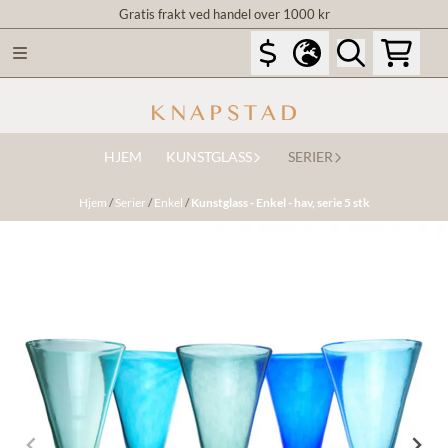
Gratis frakt ved handel over 1000 kr
Hopp til innhold
HJEM
KUNSTGLASS
SERIER
Hjem
/
Serier
/
Enkel
/
Kunstglass - Enkel - hav, serie 5 stk