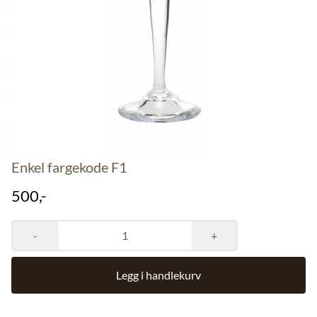
Enkel fargekode F1
500,-
-
+
Legg i handlekurv