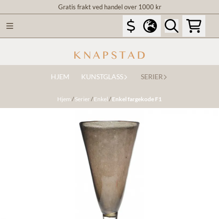
Gratis frakt ved handel over 1000 kr
Hopp til innhold
HJEM
KUNSTGLASS
SERIER
Hjem
/
Serier
/
Enkel
/
Enkel fargekode F1