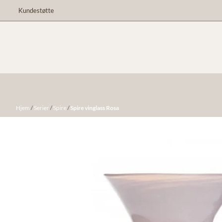
Hopp til innhold
Kundestøtte
Hjem
/
Serier
/
Spire
/
Spire vinglass Rosa