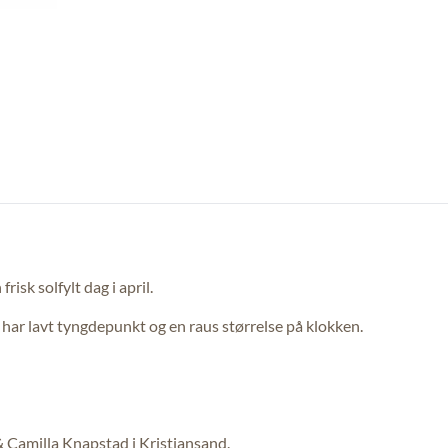
isk solfylt dag i april.
et har lavt tyngdepunkt og en raus størrelse på klokken.
 & Camilla Knapstad i Kristiansand.