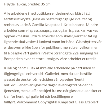
Høyde: 18 cm, bredde: 35 cm
Alle arbeidene i nettbutikken er designet og blåst i EU
sertifisert krystallglass av beste tilgengelige kvalitet og
renhet av Jarle & Camilla Knapstad i Kristiansand. Mindre
arbeider som vinglass, snapsglass og farrisglass kan vaskes i
oppvaskmaskin. Større arbeider som skåler, karafler fat og
lignende skal vaskes i lunkent vann for hånd. Glasshytten vår
er dessverre ikke åpen for publikum, men du er velkommen
til å besøke vårt galleri i Vestre Strandgate 22a, inngang fra
Børsparken hvor et stort utvalg av våre arbeider er utstilt.
Klikk og hent: Husk at ikke alle arbeidene på nettsiden er
tilgjengelig til enhver tid i Galleriet, men du kan bestille
glasset du ønsker på nettsiden vår og velge "hent i
butikk". Her er vanligvis tre dager leveringstid på denne
tjenesten, men du får beskjed fra oss når glasset du ønsker er
klar for henting i galleriet når bestillingen er
fullført. Velkommen! Copyright© Knapstad Glass. Etablert