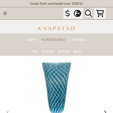
Gratis frakt ved handel over 1000 kr
Hopp til innhold
HJEM
KUNSTGLASS
SERIER
Hjem
/
Kunstglass
/
Stetteglass
/
Baron