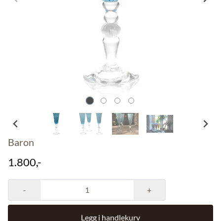
Baron
1.800,-
-
+
Legg i handlekurv