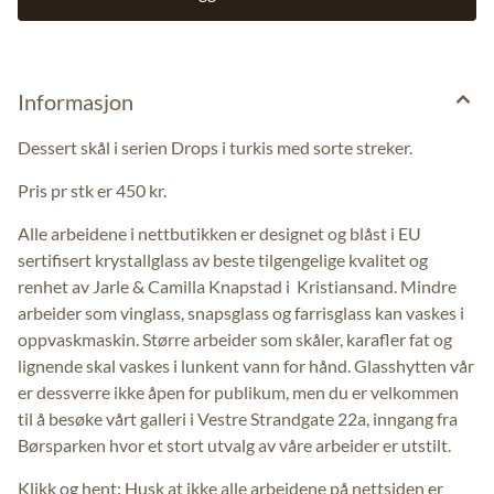
Informasjon
Dessert skål i serien Drops i turkis med sorte streker.
Pris pr stk er 450 kr.
Alle arbeidene i nettbutikken er designet og blåst i EU
sertifisert krystallglass av beste tilgengelige kvalitet og
renhet av Jarle & Camilla Knapstad i Kristiansand. Mindre
arbeider som vinglass, snapsglass og farrisglass kan vaskes i
oppvaskmaskin. Større arbeider som skåler, karafler fat og
lignende skal vaskes i lunkent vann for hånd. Glasshytten vår
er dessverre ikke åpen for publikum, men du er velkommen
til å besøke vårt galleri i Vestre Strandgate 22a, inngang fra
Børsparken hvor et stort utvalg av våre arbeider er utstilt.
Klikk og hent: Husk at ikke alle arbeidene på nettsiden er