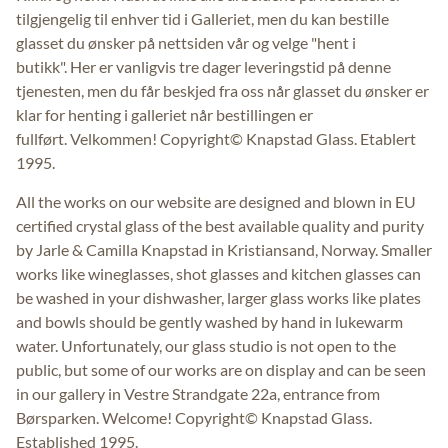
tilgjengelig til enhver tid i Galleriet, men du kan bestille
glasset du ønsker på nettsiden vår og velge "hent i
butikk". Her er vanligvis tre dager leveringstid på denne
tjenesten, men du får beskjed fra oss når glasset du ønsker er
klar for henting i galleriet når bestillingen er
fullført. Velkommen! Copyright© Knapstad Glass. Etablert
1995.
All the works on our website are designed and blown in EU
certified crystal glass of the best available quality and purity
by Jarle & Camilla Knapstad in Kristiansand, Norway. Smaller
works like wineglasses, shot glasses and kitchen glasses can
be washed in your dishwasher, larger glass works like plates
and bowls should be gently washed by hand in lukewarm
water. Unfortunately, our glass studio is not open to the
public, but some of our works are on display and can be seen
in our gallery in Vestre Strandgate 22a, entrance from
Børsparken. Welcome! Copyright© Knapstad Glass.
Established 1995.