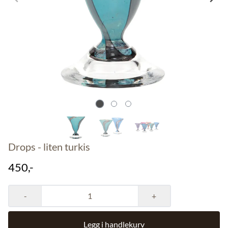
Drops - liten turkis
450,-
-
+
Legg i handlekurv