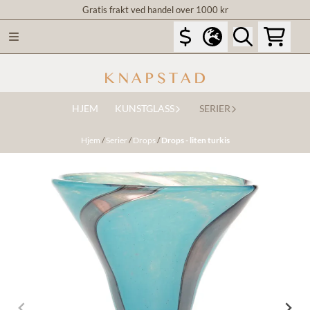
Gratis frakt ved handel over 1000 kr
Hopp til innhold
HJEM
KUNSTGLASS
SERIER
Hjem
/
Serier
/
Drops
/
Drops - liten turkis