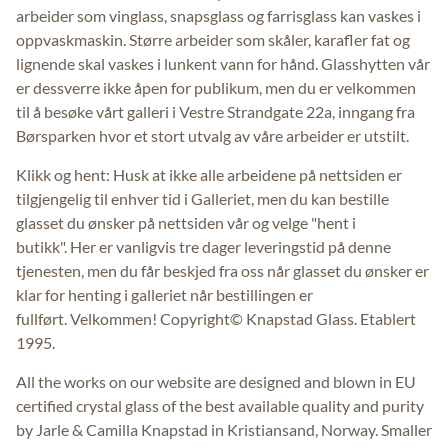
arbeider som vinglass, snapsglass og farrisglass kan vaskes i
oppvaskmaskin. Større arbeider som skåler, karafler fat og
lignende skal vaskes i lunkent vann for hånd. Glasshytten vår
er dessverre ikke åpen for publikum, men du er velkommen
til å besøke vårt galleri i Vestre Strandgate 22a, inngang fra
Børsparken hvor et stort utvalg av våre arbeider er utstilt.
Klikk og hent: Husk at ikke alle arbeidene på nettsiden er
tilgjengelig til enhver tid i Galleriet, men du kan bestille
glasset du ønsker på nettsiden vår og velge "hent i
butikk". Her er vanligvis tre dager leveringstid på denne
tjenesten, men du får beskjed fra oss når glasset du ønsker er
klar for henting i galleriet når bestillingen er
fullført. Velkommen! Copyright© Knapstad Glass. Etablert
1995.
All the works on our website are designed and blown in EU
certified crystal glass of the best available quality and purity
by Jarle & Camilla Knapstad in Kristiansand, Norway. Smaller