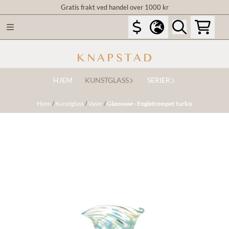
Gratis frakt ved handel over 1000 kr
Hopp til innhold
HJEM
KUNSTGLASS
SERIER
Hjem
/
Kunstglass
/
Vaser
/
Glassvase - Engletrompet turkis