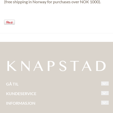
(free shipping in Norway for purchases over NOK 1000).
GÅ TIL
STETTEGLASS
KUNDESERVICE
SERIER
VILKÅR OG BETINGELSER
INFORMASJON
SMÅGLASS
KONTAKT
OM OSS