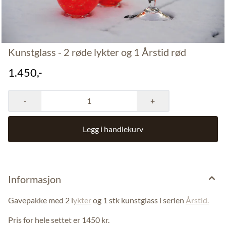
Kunstglass - 2 røde lykter og 1 Årstid rød
1.450,-
-
+
Legg i handlekurv
Informasjon
Gavepakke med 2 l
ykter
og 1 stk kunstglass i serien
Årstid.
Pris for hele settet er 1450 kr.