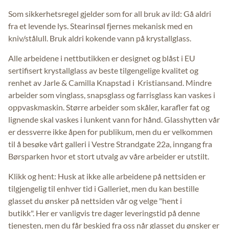
Som sikkerhetsregel gjelder som for all bruk av ild: Gå aldri
fra et levende lys. Stearinsøl fjernes mekanisk med en
kniv/stålull. Bruk aldri kokende vann på krystallglass.
Alle arbeidene i nettbutikken er designet og blåst i EU
sertifisert krystallglass av beste tilgengelige kvalitet og
renhet av Jarle & Camilla Knapstad i Kristiansand. Mindre
arbeider som vinglass, snapsglass og farrisglass kan vaskes i
oppvaskmaskin. Større arbeider som skåler, karafler fat og
lignende skal vaskes i lunkent vann for hånd. Glasshytten vår
er dessverre ikke åpen for publikum, men du er velkommen
til å besøke vårt galleri i Vestre Strandgate 22a, inngang fra
Børsparken hvor et stort utvalg av våre arbeider er utstilt.
Klikk og hent: Husk at ikke alle arbeidene på nettsiden er
tilgjengelig til enhver tid i Galleriet, men du kan bestille
glasset du ønsker på nettsiden vår og velge "hent i
butikk". Her er vanligvis tre dager leveringstid på denne
tjenesten, men du får beskjed fra oss når glasset du ønsker er