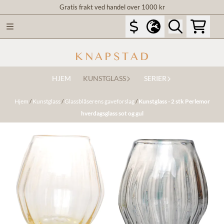
Gratis frakt ved handel over 1000 kr
Hopp til innhold
HJEM
KUNSTGLASS
SERIER
Hjem
/
Kunstglass
/
Glassblåserens gaveforslag
/
Kunstglass - 2 stk Perlemor
hverdagsglass sot og gul