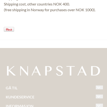
Shipping cost, other countries NOK 400.
(free shipping in Norway for purchases over NOK 1000).
GÅ TIL
STETTEGLASS
KUNDESERVICE
SERIER
VILKÅR OG BETINGELSER
INFORMASJON