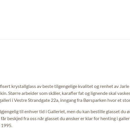
ifisert krystallglass av beste tilgengelige kvalitet og renhet av J
in. Større arbeider som skåler, karafler fat og lignende skal vaske
leri i Vestre Strandgate 22a, inngang fra Børsparken hvor et stort 
gjengelig til enhver tid i Galleriet, men du kan bestille glasset du 
år beskjed fra oss når glasset du ønsker er klar for henting i galler
 1995.