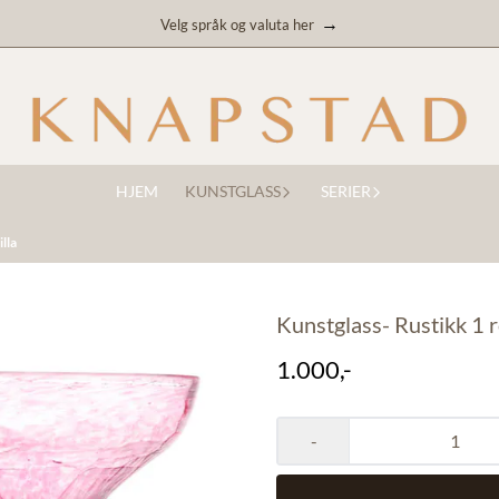
→
Velg språk og valuta her
HJEM
KUNSTGLASS
SERIER
illa
Kunstglass- Rustikk 1 ro
1.000,-
-