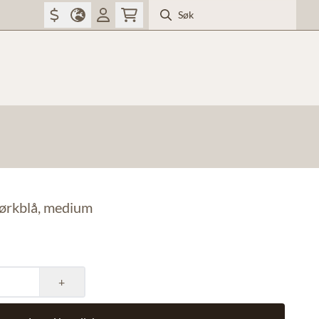
mørkblå, medium
+