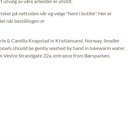
utvalg av våre arbeider er utstilt.
ønsker på nettsiden vår og velge "hent i butikk". Her er
iet når bestillingen er
Jarle & Camilla Knapstad in Kristiansand, Norway. Smaller
nd bowls should be gently washed by hand in lukewarm water.
y in Vestre Strandgate 22a, entrance from Børsparken.