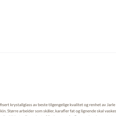
ifisert krystallglass av beste tilgengelige kvalitet og renhet av J
in. Større arbeider som skåler, karafler fat og lignende skal vaske