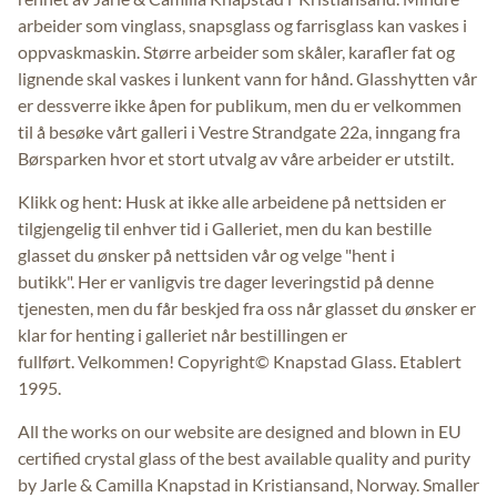
arbeider som vinglass, snapsglass og farrisglass kan vaskes i
oppvaskmaskin. Større arbeider som skåler, karafler fat og
lignende skal vaskes i lunkent vann for hånd. Glasshytten vår
er dessverre ikke åpen for publikum, men du er velkommen
til å besøke vårt galleri i Vestre Strandgate 22a, inngang fra
Børsparken hvor et stort utvalg av våre arbeider er utstilt.
Klikk og hent: Husk at ikke alle arbeidene på nettsiden er
tilgjengelig til enhver tid i Galleriet, men du kan bestille
glasset du ønsker på nettsiden vår og velge "hent i
butikk". Her er vanligvis tre dager leveringstid på denne
tjenesten, men du får beskjed fra oss når glasset du ønsker er
klar for henting i galleriet når bestillingen er
fullført. Velkommen! Copyright© Knapstad Glass. Etablert
1995.
All the works on our website are designed and blown in EU
certified crystal glass of the best available quality and purity
by Jarle & Camilla Knapstad in Kristiansand, Norway. Smaller