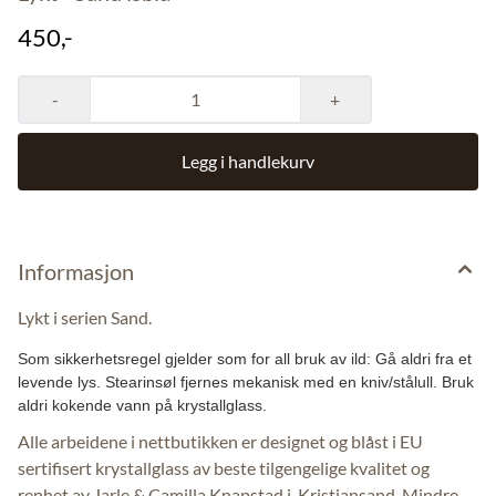
450,-
-
+
Legg i handlekurv
Informasjon
Lykt i serien Sand.
Som sikkerhetsregel gjelder som for all bruk av ild: Gå aldri fra et
levende lys. Stearinsøl fjernes mekanisk med en kniv/stålull. Bruk
aldri kokende vann på krystallglass.
Alle arbeidene i nettbutikken er designet og blåst i EU
sertifisert krystallglass av beste tilgengelige kvalitet og
renhet av Jarle & Camilla Knapstad i Kristiansand. Mindre