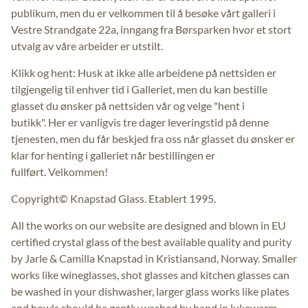
publikum, men du er velkommen til å besøke vårt galleri i
Vestre Strandgate 22a, inngang fra Børsparken hvor et stort
utvalg av våre arbeider er utstilt.
Klikk og hent: Husk at ikke alle arbeidene på nettsiden er
tilgjengelig til enhver tid i Galleriet, men du kan bestille
glasset du ønsker på nettsiden vår og velge "hent i
butikk". Her er vanligvis tre dager leveringstid på denne
tjenesten, men du får beskjed fra oss når glasset du ønsker er
klar for henting i galleriet når bestillingen er
fullført. Velkommen!
Copyright© Knapstad Glass. Etablert 1995.
All the works on our website are designed and blown in EU
certified crystal glass of the best available quality and purity
by Jarle & Camilla Knapstad in Kristiansand, Norway. Smaller
works like wineglasses, shot glasses and kitchen glasses can
be washed in your dishwasher, larger glass works like plates
and bowls should be gently washed by hand in lukewarm