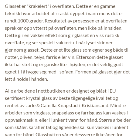
Glasset er "krakelert" i overflaten. Dette er en gammel
teknikk hvor arbeidet blir raskt dyppet i vann mens det er
rundt 1000 grader. Resultatet av prosessen er at overflaten
sprekker opp ytterst på overflaten, men ikke på innsiden.
Dette gir en vakker effekt som gir glasset en viss rustikk
overflate, og ser spesielt vakkert ut når lyset skinner
gjennom glasset. Dette er et lite glass som egner seg både til
nøtter, oliven, telys, farris eller vin. Ettersom dette glasset
ikke har stett og er ganske lite i høyden, er det veldig godt
egnet til å hygge seg med i sofaen. Formen på glasset gjør det
lett å holde i hånden.
Alle arbeidene i nettbutikken er designet og blåst i EU
sertifisert krystallglass av beste tilgengelige kvalitet og
renhet av Jarle & Camilla Knapstad i Kristiansand. Mindre
arbeider som vinglass, snapsglass og farrisglass kan vaskes i
oppvaskmaskin, eller i lunkent vann for hånd. Større arbeider
som skåler, karafler fat og lignende skal kun vaskes i lunkent
vann for hånd. Glasshytten vår er dessverre ikke åpen for