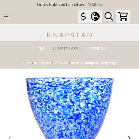
Gratis frakt ved handel over 1000 kr
Hopp til innhold
HJEM
KUNSTGLASS
SERIER
Hjem
/
Kunstglass
/
Småglass
/
Rustikk småglass - velg farge