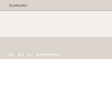
Hopp til innhold
Kundestøtte
Hjem
/
Serier
/
Spire
/
Spire medium 6 stk