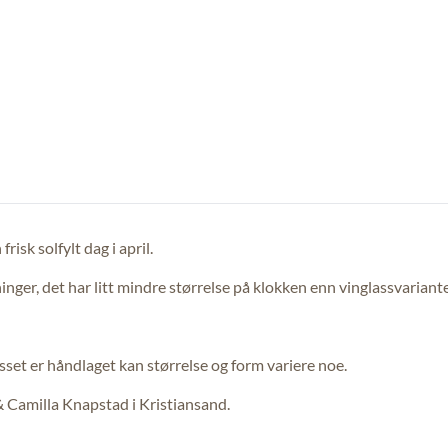
isk solfylt dag i april.
inger, det har litt mindre størrelse på klokken enn vinglassvariant
asset er håndlaget kan størrelse og form variere noe.
 & Camilla Knapstad i Kristiansand.