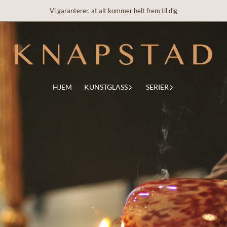
Vi garanterer, at alt kommer helt frem til dig
HJEM
KUNSTGLASS
SERIER