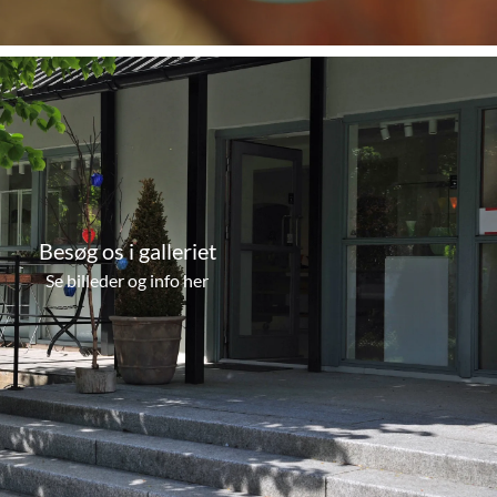
Besøg os i galleriet
Se billeder og info her