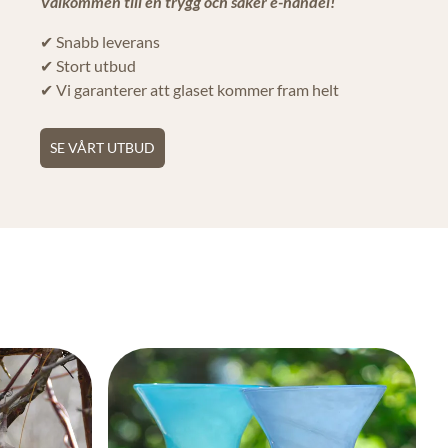
Välkommen till en trygg och säker e-handel!
✔ Snabb leverans
✔ Stort utbud
✔ Vi garanterer att glaset kommer fram helt
SE VÅRT UTBUD