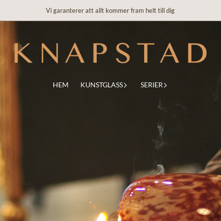
Vi garanterer att allt kommer fram helt till dig
HEM
KUNSTGLASS
SERIER